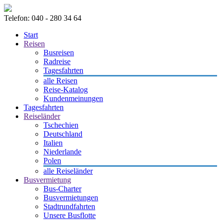
Telefon: 040 - 280 34 64
Start
Reisen
Busreisen
Radreise
Tagesfahrten
alle Reisen
Reise-Katalog
Kundenmeinungen
Tagesfahrten
Reiseländer
Tschechien
Deutschland
Italien
Niederlande
Polen
alle Reiseländer
Busvermietung
Bus-Charter
Busvermietungen
Stadtrundfahrten
Unsere Busflotte