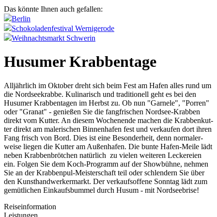
Das könnte Ihnen auch gefallen:
Berlin
Schokoladenfestival Wernigerode
Weihnachtsmarkt Schwerin
Husumer Krabbentage
Alljährlich im Oktober dreht sich beim Fest am Hafen alles rund um
die Nord­seek­rabbe. Kulinarisch und traditionell geht es bei den
Husumer Krab­bentagen im Herbst zu. Ob nun "Gar­nele", "Por­ren"
oder "Granat" - genießen Sie die fangf­rischen Nord­see-Krab­ben
direkt vom Kut­ter. An diesem Wochenende machen die Krab­benkut­
ter direkt am malerischen Bin­nenhafen fest und ver­kaufen dort ihren
Fang frisch von Bord. Dies ist eine Beson­der­heit, denn nor­maler­
weise liegen die Kut­ter am Außenhafen. Die bunte Hafen-Meile lädt
neben Krab­benbrötchen natürlich zu vielen weiteren Lec­kereien
ein. Fol­gen Sie dem Koch-Prog­ramm auf der Showbühne, nehmen
Sie an der Krab­benpul-Meis­ter­schaft teil oder schlen­dern Sie über
den Kun­sthand­wer­ker­markt. Der ver­kauf­sof­fene Sonn­tag lädt zum
gemütlichen Ein­kauf­sbum­mel durch Husum - mit Nord­seeb­rise!
Reiseinformation
Leistungen