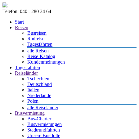
Telefon: 040 - 280 34 64
Start
Reisen
Busreisen
Radreise
Tagesfahrten
alle Reisen
Reise-Katalog
Kundenmeinungen
Tagesfahrten
Reiseländer
Tschechien
Deutschland
Italien
Niederlande
Polen
alle Reiseländer
Busvermietung
Bus-Charter
Busvermietungen
Stadtrundfahrten
Unsere Busflotte