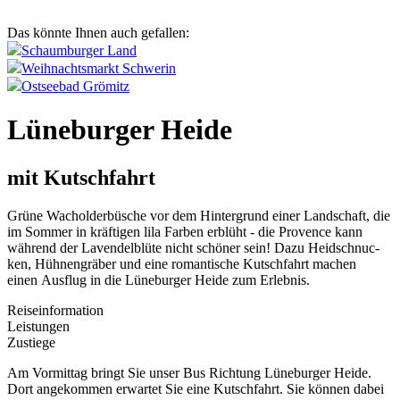
Das könnte Ihnen auch gefallen:
Schaumburger Land
Weihnachtsmarkt Schwerin
Ostseebad Grömitz
Lüneburger Heide
mit Kutschfahrt
Grüne Wachol­derbüsche vor dem Hinter­grund einer Land­schaft, die
im Som­mer in kräftigen lila Far­ben erblüht - die Provence kann
während der Laven­delblüte nicht schöner sein! Dazu Heidsch­nuc­
ken, Hühnengräber und eine roman­tische Kutsch­fahrt machen
einen Aus­flug in die Lünebur­ger Heide zum Erleb­nis.
Reiseinformation
Leistungen
Zustiege
Am Vormittag bringt Sie unser Bus Richtung Lüneburger Heide.
Dort angekommen erwartet Sie eine Kutschfahrt. Sie können dabei