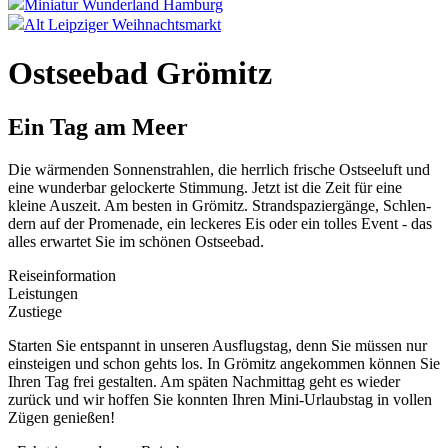
Miniatur Wunderland Hamburg
Alt Leipziger Weihnachtsmarkt
Ostseebad Grömitz
Ein Tag am Meer
Die wärmen­den Son­nenst­rahlen, die her­rlich frische Ost­seeluft und
eine wun­der­bar geloc­kerte Stim­mung. Jetzt ist die Zeit für eine
kleine Aus­zeit. Am besten in Grömitz. Strand­spaziergänge, Schlen­
dern auf der Promenade, ein lec­keres Eis oder ein tol­les Event - das
alles erwar­tet Sie im schönen Ost­seebad.
Reiseinformation
Leistungen
Zustiege
Starten Sie entspannt in unseren Ausflugstag, denn Sie müssen nur
einsteigen und schon gehts los. In Grömitz angekommen können Sie
Ihren Tag frei gestalten. Am späten Nachmittag geht es wieder
zurück und wir hoffen Sie konnten Ihren Mini-Urlaubstag in vollen
Zügen genießen!