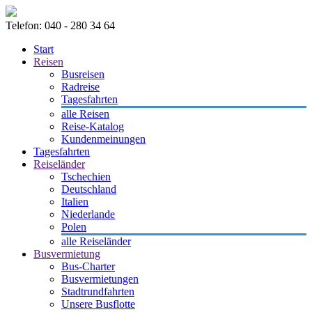
Telefon: 040 - 280 34 64
Start
Reisen
Busreisen
Radreise
Tagesfahrten
alle Reisen
Reise-Katalog
Kundenmeinungen
Tagesfahrten
Reiseländer
Tschechien
Deutschland
Italien
Niederlande
Polen
alle Reiseländer
Busvermietung
Bus-Charter
Busvermietungen
Stadtrundfahrten
Unsere Busflotte